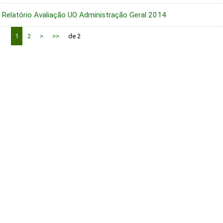
Relatório Avaliação UO Administração Geral 2014
1
2
>
>>
de 2