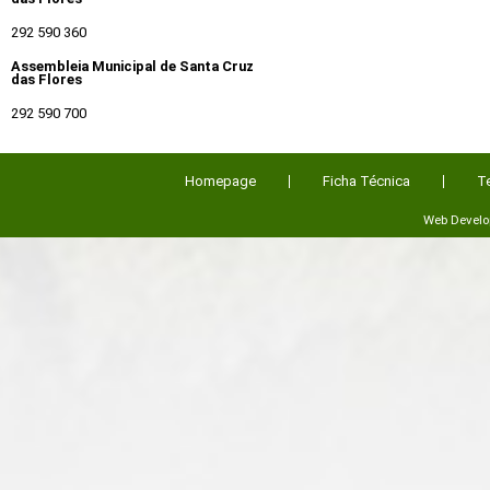
292 590 360
Assembleia Municipal de Santa Cruz
das Flores
292 590 700
Homepage
Ficha Técnica
T
Web Devel