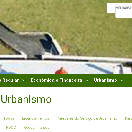
 Regular
Económica e Financeira
Urbanismo
Urbanismo
Todas
Licenciamentos
Pareceres do Serviço de Urbanismo
Parq
POOC
Requerimentos