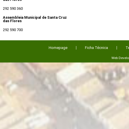
292 590 360
Assembleia Municipal de Santa Cruz
das Flores
292 590 700
Homepage
Ficha Técnica
T
Web Devel