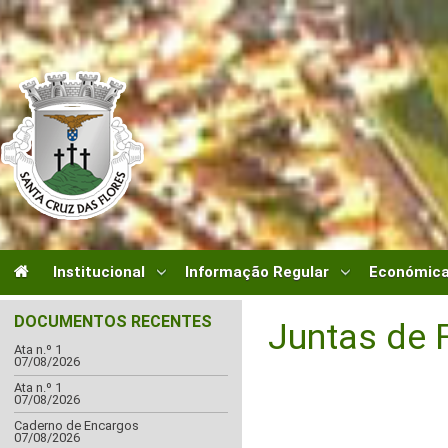
Institucional
Informação Regular
Económica
DOCUMENTOS RECENTES
Juntas de 
Ata n.º 1
07/08/2026
Ata n.º 1
07/08/2026
Caderno de Encargos
07/08/2026