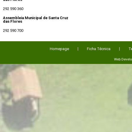
292 590 360
Assembleia Municipal de Santa Cruz
das Flores
292 590 700
Homepage
Ficha Técnica
T
Web Devel