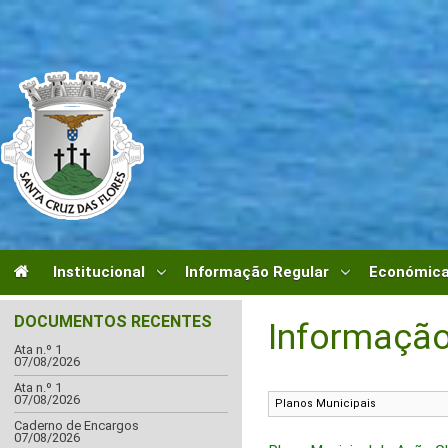
Institucional
Informação Regular
Económica
DOCUMENTOS RECENTES
Informação
Ata n.º 1
07/08/2026
Ata n.º 1
07/08/2026
Caderno de Encargos
07/08/2026