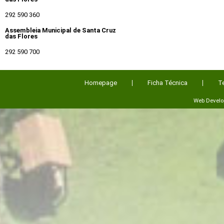
292 590 360
Assembleia Municipal de Santa Cruz
das Flores
292 590 700
Homepage
Ficha Técnica
T
Web Devel