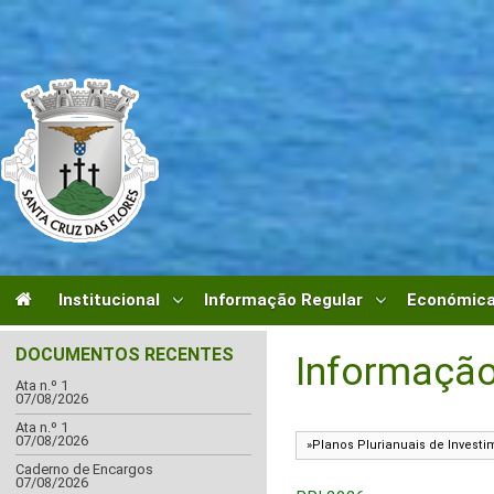
Institucional
Informação Regular
Económica
DOCUMENTOS RECENTES
Informação
Ata n.º 1
07/08/2026
Ata n.º 1
07/08/2026
Caderno de Encargos
07/08/2026