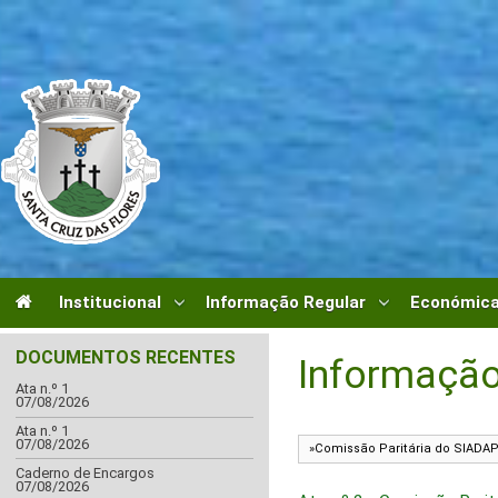
Institucional
Informação Regular
Económica
DOCUMENTOS RECENTES
Informação
Ata n.º 1
07/08/2026
Ata n.º 1
07/08/2026
Caderno de Encargos
07/08/2026