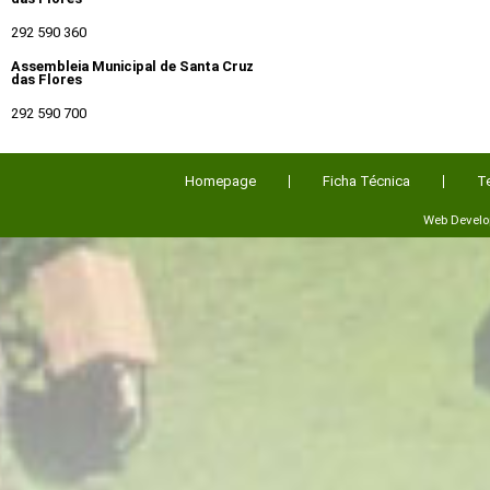
292 590 360
Assembleia Municipal de Santa Cruz
das Flores
292 590 700
Homepage
Ficha Técnica
T
Web Devel