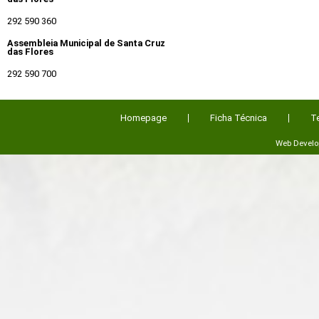
292 590 360
Assembleia Municipal de Santa Cruz
das Flores
292 590 700
Homepage
Ficha Técnica
T
Web Devel