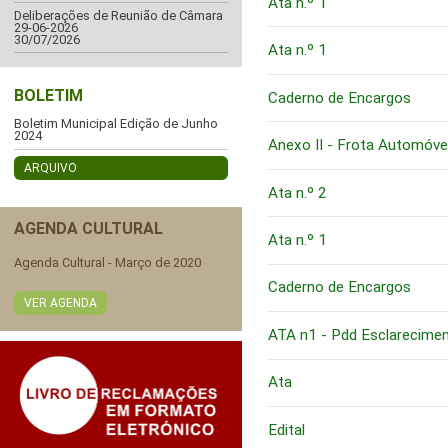
Ata n.º 1
Deliberações de Reunião de Câmara
29-06-2026
30/07/2026
Ata n.º 1
BOLETIM
Caderno de Encargos
Boletim Municipal Edição de Junho
2024
Anexo II - Frota Automóve
ARQUIVO
Ata n.º 2
AGENDA CULTURAL
Ata n.º 1
Agenda Cultural - Março de 2020
Caderno de Encargos
VER AGENDA
ATA n1 - Pdd Esclarecime
Ata
Edital