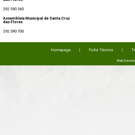
292 590 360
Assembleia Municipal de Santa Cruz
das Flores
292 590 700
Homepage
Ficha Técnica
T
Web Devel