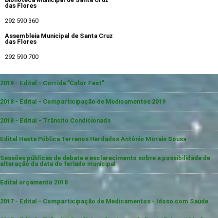
das Flores
292 590 360
Assembleia Municipal de Santa Cruz
das Flores
292 590 700
2019 - Edital - Corrida "Color Fest"
2018 - Edital - Comparticipação de Medicamentos 2019
2018 - Edital - Trânsito Condicionado
Edital Hasta Pública Terrenos Herdados António Morais Sousa
Sessões públicas de debate e esclarecimento sobre a possibilidade de
alteração da data do feriado municipal
Edital orçamento 2018
2017 - Edital - Comparticipação de Medicamentos - Idoso com Saúde