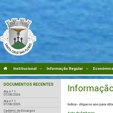
Institucional
Informação Regular
Económica
DOCUMENTOS RECENTES
Informação
Ata n.º 1
07/08/2026
Ata n.º 1
07/08/2026
Índice - clique no ano para obt
Caderno de Encargos
Auto de Embargo