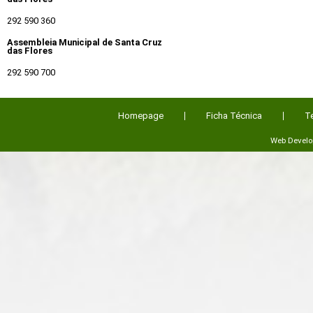
292 590 360
Assembleia Municipal de Santa Cruz
das Flores
292 590 700
Homepage
Ficha Técnica
T
Web Devel