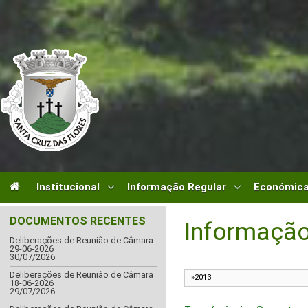
Institucional
Informação Regular
Económica
DOCUMENTOS RECENTES
Informação
Deliberações de Reunião de Câmara
29-06-2026
30/07/2026
Deliberações de Reunião de Câmara
18-06-2026
29/07/2026