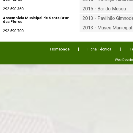
2015 - Bar do Museu
292 590 360
2013 - Pavilhão Gimnod
Assembleia Municipal de Santa Cruz
das Flores
2013 - Museu Municipal
292 590 700
Homepage
Ficha Técnica
T
Web Devel