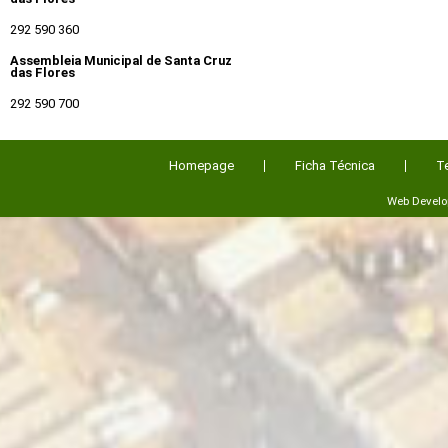
292 590 360
Assembleia Municipal de Santa Cruz
das Flores
292 590 700
Homepage
Ficha Técnica
T
Web Devel