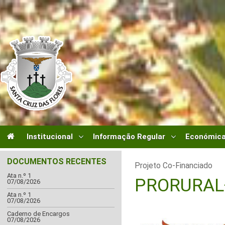
Institucional
Informação Regular
Económica
DOCUMENTOS RECENTES
Projeto Co-Financiado
Ata n.º 1
PRORURAL
07/08/2026
Ata n.º 1
07/08/2026
Caderno de Encargos
07/08/2026