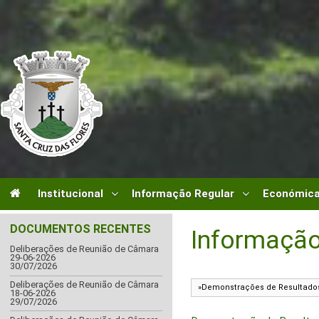
Institucional
Informação Regular
Económica
DOCUMENTOS RECENTES
Informação
Deliberações de Reunião de Câmara
29-06-2026
30/07/2026
Deliberações de Reunião de Câmara
18-06-2026
29/07/2026