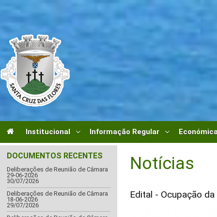
Institucional
Informação Regular
Económica
DOCUMENTOS RECENTES
Notícias
Deliberações de Reunião de Câmara
29-06-2026
30/07/2026
Edital - Ocupação da 
Deliberações de Reunião de Câmara
18-06-2026
29/07/2026