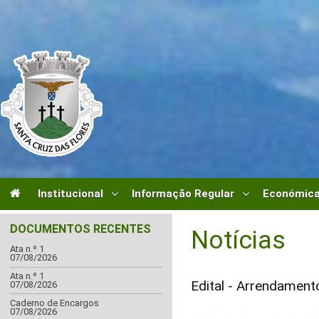
Institucional
Informação Regular
Económica
DOCUMENTOS RECENTES
Notícias
Ata n.º 1
07/08/2026
Ata n.º 1
Edital - Arrendament
07/08/2026
Caderno de Encargos
07/08/2026