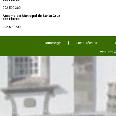
292 590 360
Assembleia Municipal de Santa Cruz
das Flores
292 590 700
Homepage
Ficha Técnica
T
Web Devel