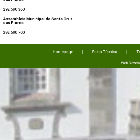
292 590 360
Assembleia Municipal de Santa Cruz
das Flores
292 590 700
Homepage
Ficha Técnica
T
Web Devel