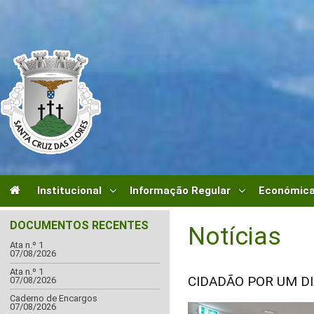
Institucional
Informação Regular
Económica
DOCUMENTOS RECENTES
Notícias
Ata n.º 1
07/08/2026
Ata n.º 1
CIDADÃO POR UM D
07/08/2026
Caderno de Encargos
07/08/2026