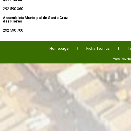
292 590 360
Assembleia Municipal de Santa Cruz
das Flores
292 590 700
Homepage
Ficha Técnica
T
Web Devel