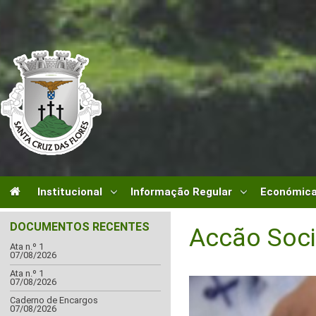
Institucional
Informação Regular
Económica
DOCUMENTOS RECENTES
Accão Soci
Ata n.º 1
07/08/2026
Ata n.º 1
07/08/2026
Caderno de Encargos
07/08/2026