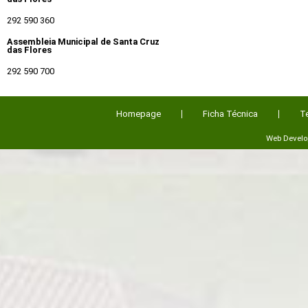
292 590 360
Assembleia Municipal de Santa Cruz
das Flores
292 590 700
Homepage
Ficha Técnica
T
Web Devel