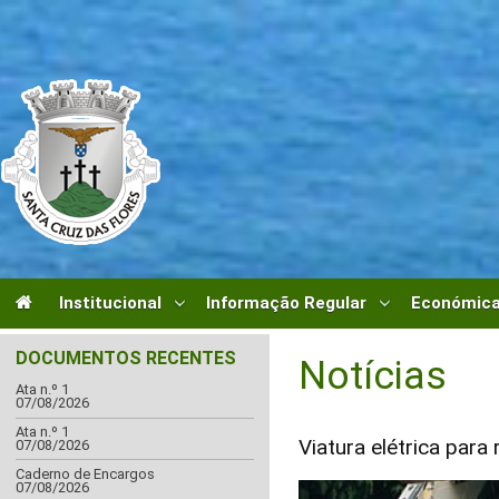
Institucional
Informação Regular
Económica
DOCUMENTOS RECENTES
Notícias
Ata n.º 1
07/08/2026
Ata n.º 1
Viatura elétrica para
07/08/2026
Caderno de Encargos
07/08/2026