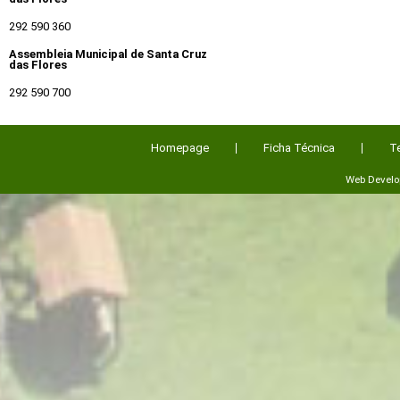
292 590 360
Assembleia Municipal de Santa Cruz
das Flores
292 590 700
Homepage
Ficha Técnica
T
Web Devel