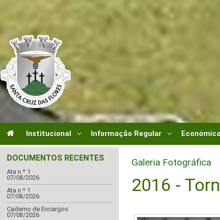
Institucional
Informação Regular
Económica
DOCUMENTOS RECENTES
Galeria Fotográfica
Ata n.º 1
07/08/2026
2016 - Tor
Ata n.º 1
07/08/2026
Caderno de Encargos
07/08/2026