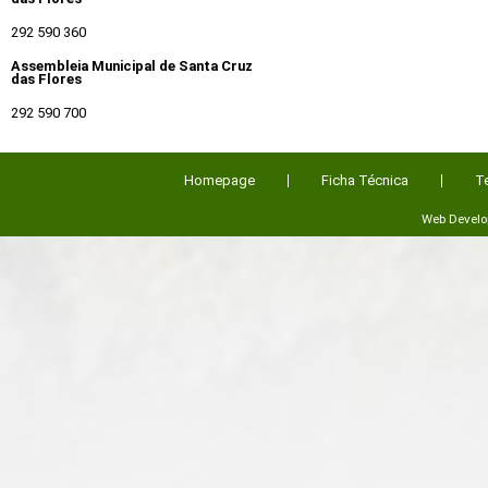
292 590 360
Assembleia Municipal de Santa Cruz
das Flores
292 590 700
Homepage
Ficha Técnica
T
Web Devel