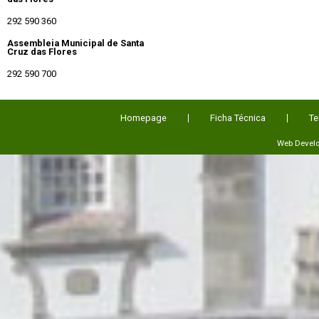
292 590 360
Assembleia Municipal de Santa
Cruz das Flores
292 590 700
Homepage
Ficha Técnica
Te
Web Devel