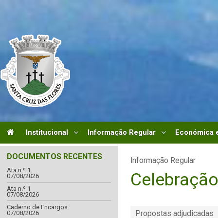
Institucional
Informação Regular
Económica e
DOCUMENTOS RECENTES
Informação Regular
Ata n.º 1
Celebração
07/08/2026
Ata n.º 1
07/08/2026
Caderno de Encargos
Propostas adjudicadas
07/08/2026