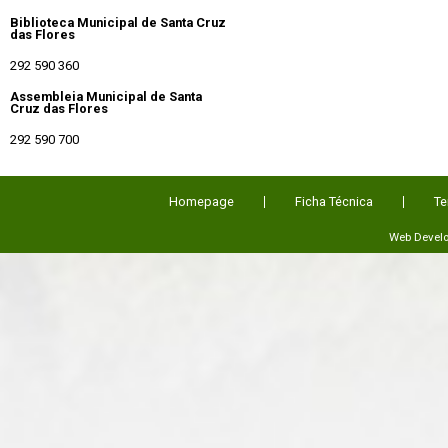
Biblioteca Municipal de Santa Cruz
das Flores
292 590 360
Assembleia Municipal de Santa
Cruz das Flores
292 590 700
Homepage
Ficha Técnica
Te
Web Devel