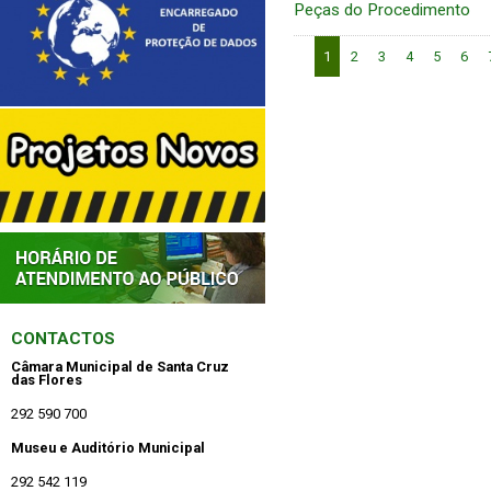
Peças do Procedimento
1
2
3
4
5
6
CONTACTOS
Câmara Municipal de Santa Cruz
das Flores
292 590 700
Museu e Auditório Municipal
292 542 119