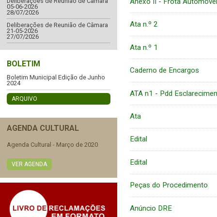
Anexo II - Frota Automóve
Deliberações de Reunião de Câmara
05-06-2026
28/07/2026
Ata n.º 2
Deliberações de Reunião de Câmara
21-05-2026
27/07/2026
Ata n.º 1
BOLETIM
Caderno de Encargos
Boletim Municipal Edição de Junho
2024
ATA n1 - Pdd Esclarecime
ARQUIVO
Ata
AGENDA CULTURAL
Edital
Agenda Cultural - Março de 2020
Edital
VER AGENDA
Peças do Procedimento
Anúncio DRE