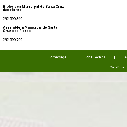
Biblioteca Municipal de Santa Cruz
das Flores
292 590 360
Assembleia Municipal de Santa
Cruz das Flores
292 590 700
Homepage
Ficha Técnica
Te
Web Devel