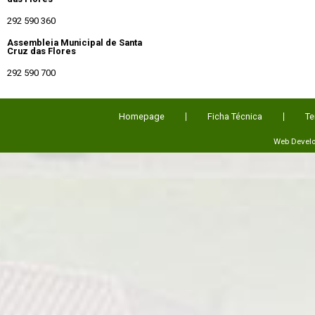
292 590 360
Assembleia Municipal de Santa
Cruz das Flores
292 590 700
Homepage
Ficha Técnica
Te
Web Devel