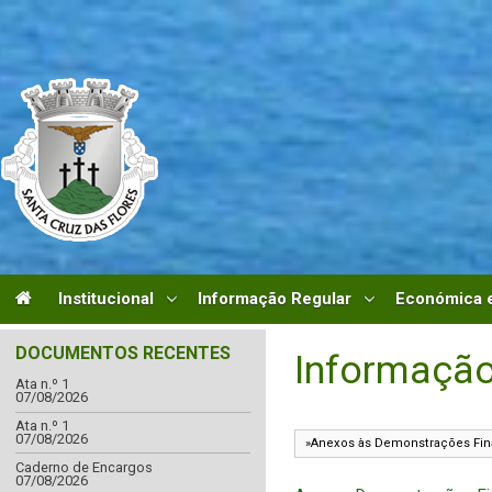
Institucional
Informação Regular
Económica e
DOCUMENTOS RECENTES
Informação
Ata n.º 1
07/08/2026
Ata n.º 1
07/08/2026
Caderno de Encargos
07/08/2026