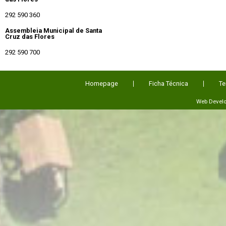
292 590 360
Assembleia Municipal de Santa
Cruz das Flores
292 590 700
Homepage
Ficha Técnica
Te
Web Devel