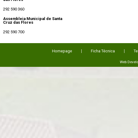
292 590 360
Assembleia Municipal de Santa
Cruz das Flores
292 590 700
Homepage
Ficha Técnica
Te
Web Devel