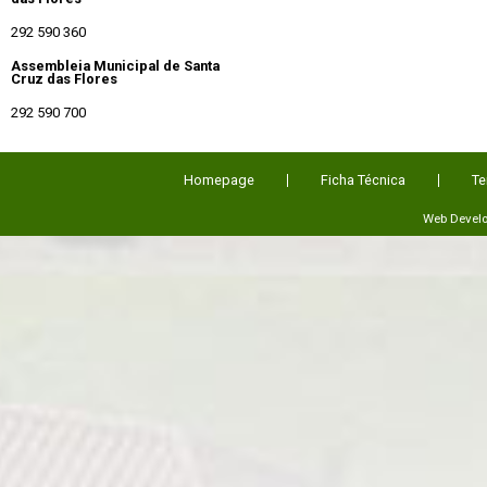
292 590 360
Assembleia Municipal de Santa
Cruz das Flores
292 590 700
Homepage
Ficha Técnica
Te
Web Devel