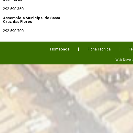
292 590 360
Assembleia Municipal de Santa
Cruz das Flores
292 590 700
Homepage
Ficha Técnica
Te
Web Devel