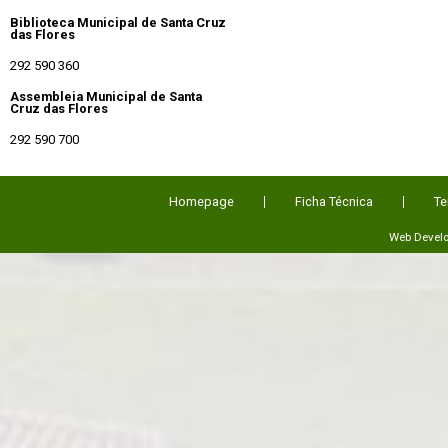
Biblioteca Municipal de Santa Cruz
das Flores
292 590 360
Assembleia Municipal de Santa
Cruz das Flores
292 590 700
Homepage
Ficha Técnica
Te
Web Devel