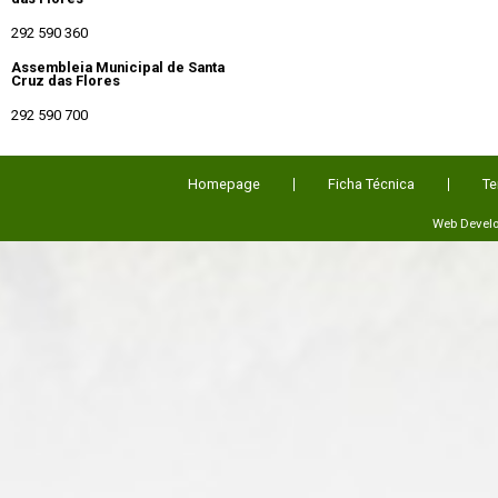
292 590 360
Assembleia Municipal de Santa
Cruz das Flores
292 590 700
Homepage
Ficha Técnica
Te
Web Devel