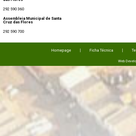
292 590 360
Assembleia Municipal de Santa
Cruz das Flores
292 590 700
Homepage
Ficha Técnica
Te
Web Devel