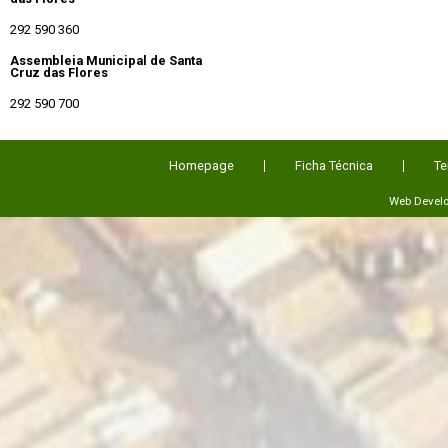
292 590 360
Assembleia Municipal de Santa
Cruz das Flores
292 590 700
Homepage
Ficha Técnica
Te
Web Devel