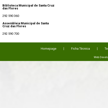
Biblioteca Municipal de Santa Cruz
das Flores
292 590 360
Assembleia Municipal de Santa
Cruz das Flores
292 590 700
Homepage
Ficha Técnica
Te
Web Devel