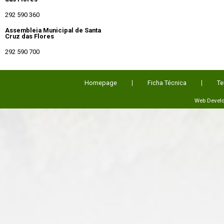
292 590 360
Assembleia Municipal de Santa
Cruz das Flores
292 590 700
Homepage
Ficha Técnica
Te
Web Devel