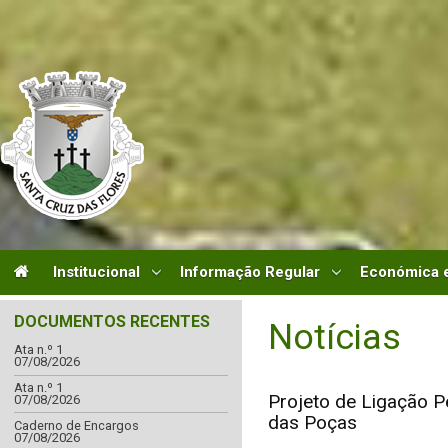
Institucional
Informação Regular
Económica e
DOCUMENTOS RECENTES
Notícias
Ata n.º 1
07/08/2026
Ata n.º 1
Projeto de Ligação P
07/08/2026
das Poças
Caderno de Encargos
07/08/2026