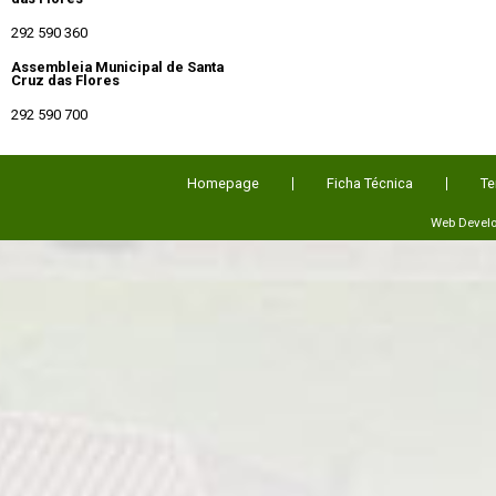
292 590 360
Assembleia Municipal de Santa
Cruz das Flores
292 590 700
Homepage
Ficha Técnica
Te
Web Devel