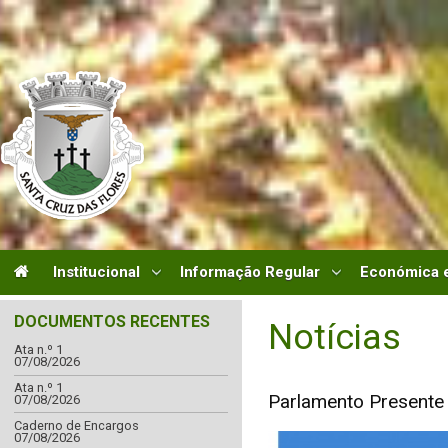
Institucional
Informação Regular
Económica e
DOCUMENTOS RECENTES
Notícias
Ata n.º 1
07/08/2026
Ata n.º 1
Parlamento Presente 
07/08/2026
Caderno de Encargos
07/08/2026