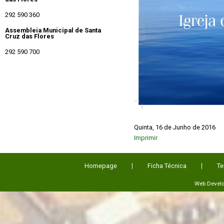
292 590 360
Assembleia Municipal de Santa
Cruz das Flores
292 590 700
Quinta, 16 de Junho de 2016
Imprimir
Homepage
Ficha Técnica
Te
Web Devel