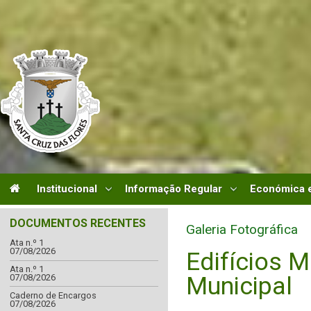
Institucional
Informação Regular
Económica e
DOCUMENTOS RECENTES
Galeria Fotográfica
Ata n.º 1
07/08/2026
Edifícios M
Ata n.º 1
Municipal
07/08/2026
Caderno de Encargos
07/08/2026