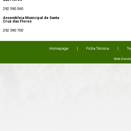
292 590 360
Assembleia Municipal de Santa
Cruz das Flores
292 590 700
Homepage
Ficha Técnica
Te
Web Devel