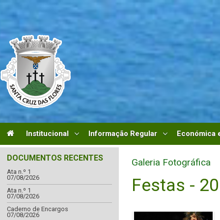
Institucional
Informação Regular
Económica e
DOCUMENTOS RECENTES
Galeria Fotográfica
Ata n.º 1
07/08/2026
Festas - 2
Ata n.º 1
07/08/2026
Caderno de Encargos
07/08/2026