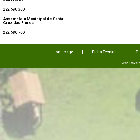
292 590 360
Assembleia Municipal de Santa
Cruz das Flores
292 590 700
Homepage
Ficha Técnica
Te
Web Devel