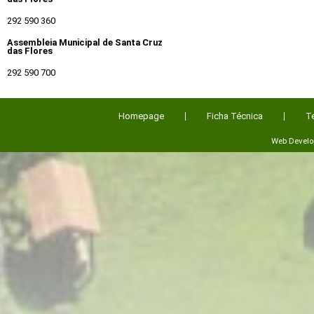
292 590 360
Assembleia Municipal de Santa Cruz
das Flores
292 590 700
Homepage
Ficha Técnica
T
Web Devel