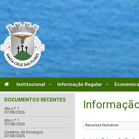
Institucional
Informação Regular
Económica
DOCUMENTOS RECENTES
Informação
Ata n.º 1
07/08/2026
Ata n.º 1
07/08/2026
Caderno de Encargos
07/08/2026