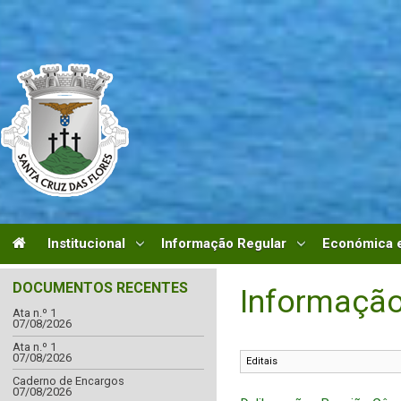
Institucional
Informação Regular
Económica e
DOCUMENTOS RECENTES
Informação
Ata n.º 1
07/08/2026
Ata n.º 1
07/08/2026
Caderno de Encargos
07/08/2026