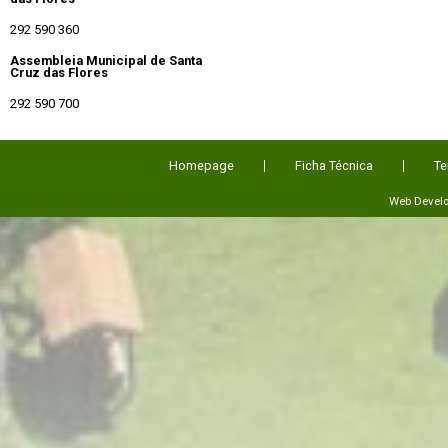
292 590 360
Assembleia Municipal de Santa
Cruz das Flores
292 590 700
Homepage
Ficha Técnica
Te
Web Devel