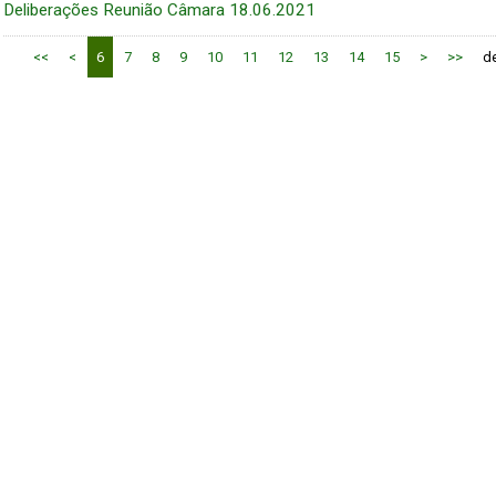
Deliberações Reunião Câmara 18.06.2021
<<
<
6
7
8
9
10
11
12
13
14
15
>
>>
d