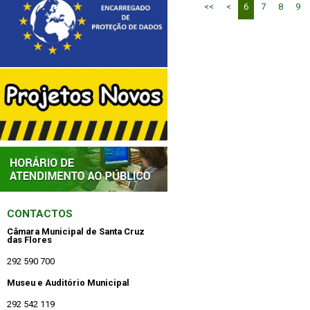
<<
<
6
7
8
9
CONTACTOS
Câmara Municipal de Santa Cruz
das Flores
292 590 700
Museu e Auditório Municipal
292 542 119