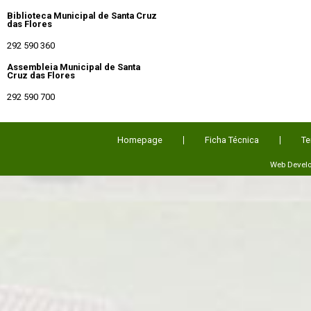
Biblioteca Municipal de Santa Cruz
das Flores
292 590 360
Assembleia Municipal de Santa
Cruz das Flores
292 590 700
Homepage
Ficha Técnica
Te
Web Devel