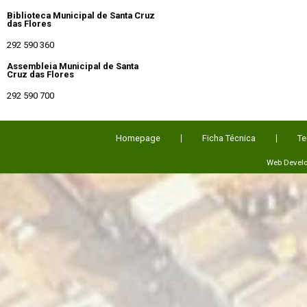
Biblioteca Municipal de Santa Cruz
das Flores
292 590 360
Assembleia Municipal de Santa
Cruz das Flores
292 590 700
Homepage
Ficha Técnica
Te
Web Devel