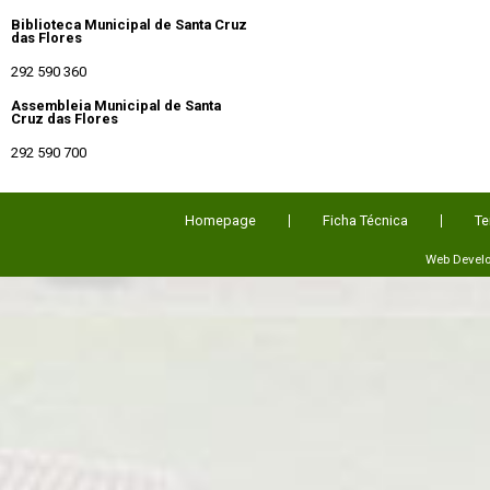
Biblioteca Municipal de Santa Cruz
das Flores
292 590 360
Assembleia Municipal de Santa
Cruz das Flores
292 590 700
Homepage
Ficha Técnica
Te
Web Devel