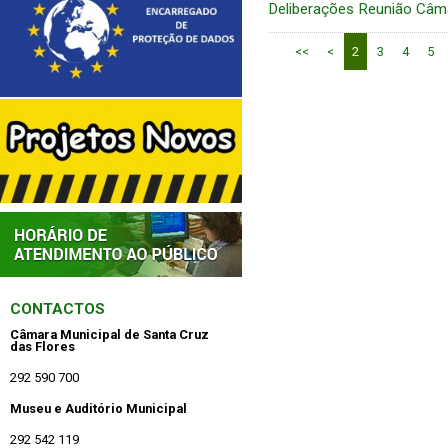
Deliberações Reunião Câm
<<
<
2
3
4
5
CONTACTOS
Câmara Municipal de Santa Cruz
das Flores
292 590 700
Museu e Auditório Municipal
292 542 119