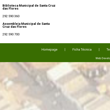
Biblioteca Municipal de Santa Cruz
das Flores
292 590 360
Assembleia Municipal de Santa
Cruz das Flores
292 590 700
Homepage
Ficha Técnica
Te
Web Devel