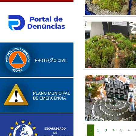
1
2
3
4
5
>