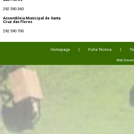
292 590 360
Assembleia Municipal de Santa
Cruz das Flores
292 590 700
Homepage
Ficha Técnica
Te
Web Devel