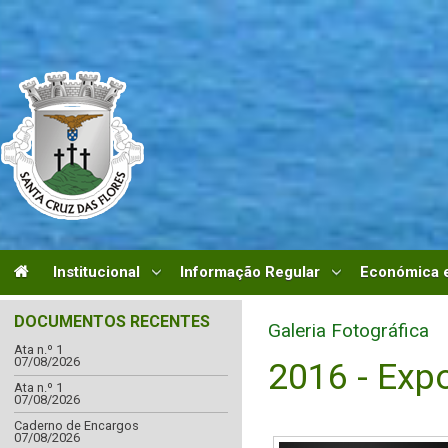
Institucional
Informação Regular
Económica e
DOCUMENTOS RECENTES
Galeria Fotográfica
Ata n.º 1
07/08/2026
2016 - Exp
Ata n.º 1
07/08/2026
Caderno de Encargos
07/08/2026