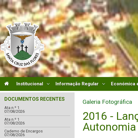
Institucional
Informação Regular
Económica e
DOCUMENTOS RECENTES
Galeria Fotográfica
Ata n.º 1
07/08/2026
2016 - Lan
Ata n.º 1
Autonomia
07/08/2026
Caderno de Encargos
07/08/2026