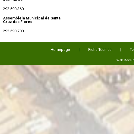
292 590 360
Assembleia Municipal de Santa
Cruz das Flores
292 590 700
Homepage
Ficha Técnica
Te
Web Devel