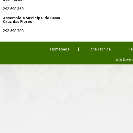
292 590 360
Assembleia Municipal de Santa
Cruz das Flores
292 590 700
Homepage
Ficha Técnica
Te
Web Devel